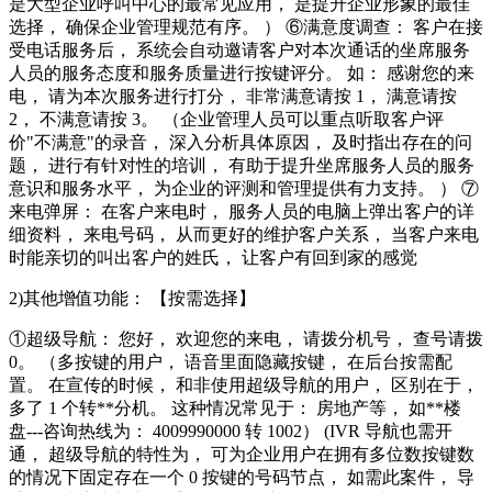
是大型企业呼叫中心的最常见应用， 是提升企业形象的最佳
选择， 确保企业管理规范有序。 ） ⑥满意度调查： 客户在接
受电话服务后， 系统会自动邀请客户对本次通话的坐席服务
人员的服务态度和服务质量进行按键评分。 如： 感谢您的来
电， 请为本次服务进行打分， 非常满意请按 1， 满意请按
2， 不满意请按 3。 （企业管理人员可以重点听取客户评
价"不满意"的录音， 深入分析具体原因， 及时指出存在的问
题， 进行有针对性的培训， 有助于提升坐席服务人员的服务
意识和服务水平， 为企业的评测和管理提供有力支持。 ） ⑦
来电弹屏： 在客户来电时， 服务人员的电脑上弹出客户的详
细资料， 来电号码， 从而更好的维护客户关系， 当客户来电
时能亲切的叫出客户的姓氏， 让客户有回到家的感觉
2)其他增值功能： 【按需选择】
①超级导航： 您好， 欢迎您的来电， 请拨分机号， 查号请拨
0。 （多按键的用户， 语音里面隐藏按键， 在后台按需配
置。 在宣传的时候， 和非使用超级导航的用户， 区别在于，
多了 1 个转**分机。 这种情况常见于： 房地产等， 如**楼
盘---咨询热线为： 4009990000 转 1002） (IVR 导航也需开
通， 超级导航的特性为， 可为企业用户在拥有多位数按键数
的情况下固定存在一个 0 按键的号码节点， 如需此案件， 导