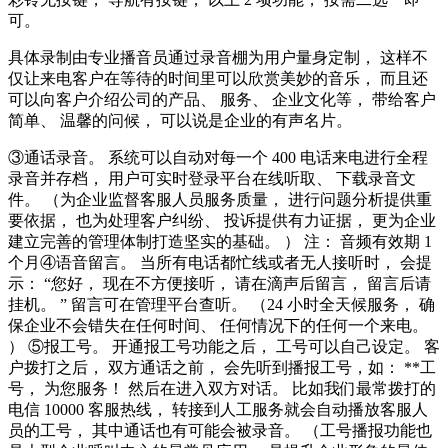
可。
具体录制由专业播音员通过录音棚为用户量身定制， 这样不
仅让来电客户在等待的时间里可以欣赏美妙的音乐， 而且还
可以向客户介绍公司的产品、 服务、 企业文化等， 带给客户
简单、 温馨的问候， 可以说是企业的有声名片。
③通话录音。 系统可以自动对每一个 400 电话来电进行全程
录音并存档， 用户可实时登录平台在线听取、 下载录音文
件。 （为企业监督客服人员服务质量， 进行问题分析提供重
要依据， 也为处理客户纠纷、 投诉提供有力证据， 更为企业
建立完善的管理体制打造坚实的基础。 ） 注： 音频有效期 1
个月④语音留言。 当所有电话都忙线或者无人接听时， 会提
示： “您好， 现在不方便接听， 请在滴声后留言， 留言后请
挂机。 ” 留言可在管理平台查听。 （24 小时全天候服务， 确
保企业不会错失在任何时间、 任何情况下的任何一个来电。
） ⑤报工号。 开通报工号功能之后， 工号可以自己设定。 客
户拨打之后， 双方通话之前， 会先听到播报工号，如： **工
号， 为您服务！ 然后在进入双方对话。 比如我们最常拨打的
电信 10000 客服热线， 转接到人工服务就会自动播放客服人
员的工号， 其中通话也有可能会被录音。 （工号播报功能也