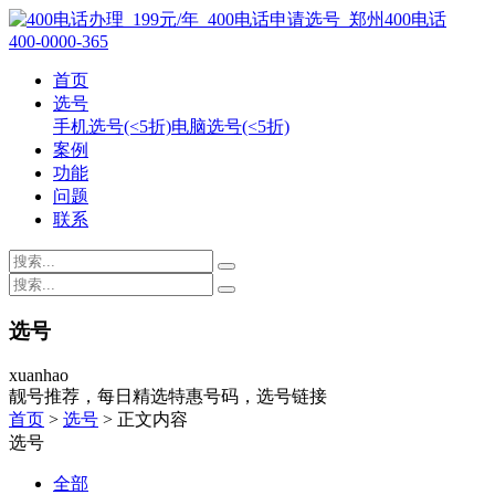
400-0000-365
首页
选号
手机选号(<5折)
电脑选号(<5折)
案例
功能
问题
联系
选号
xuanhao
靓号推荐，每日精选特惠号码，选号链接
首页
>
选号
> 正文内容
选号
全部