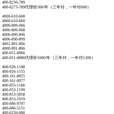
400-8250-789
400-8273-789代理价500/年（三年付，一年付660）
4000-610-668
4000-610-660
4000-809-066
4000-809-068
4006-890-896
4006-890-899
4001-891-866
4000-891-866
400-051-6866
400-051-6886代理价1000/年（三年付，一年付1200）
400-926-1188
400-926-1155
400-161-8855
400-161-0077
400-053-1166
400-053-1199
400-853-5858
400-853-1919
400-686-9797
400-686-5151
400-6226-000