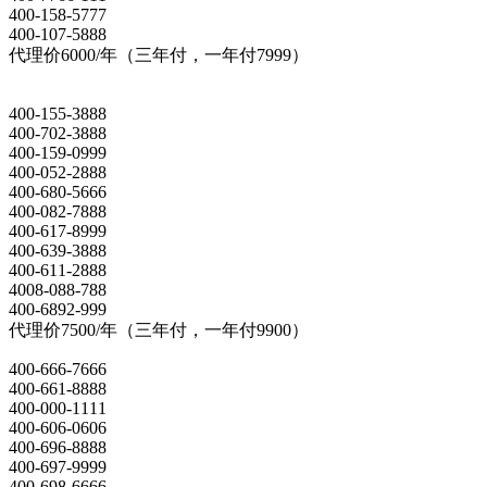
400-158-5777
400-107-5888
代理价6000/年（三年付，一年付7999）
400-155-3888
400-702-3888
400-159-0999
400-052-2888
400-680-5666
400-082-7888
400-617-8999
400-639-3888
400-611-2888
4008-088-788
400-6892-999
代理价7500/年（三年付，一年付9900）
400-666-7666
400-661-8888
400-000-1111
400-606-0606
400-696-8888
400-697-9999
400-698-6666