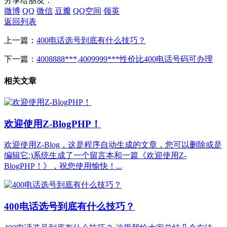
分享给朋友：
微博
QQ
微信
豆瓣
QQ空间
领英
返回列表
上一篇：
400电话选号到底有什么技巧？
下一篇：
4008888***,4009999***性价比400电话号码可办理
相关文章
欢迎使用Z-BlogPHP！
欢迎使用Z-Blog，这是程序自动生成的文章，您可以删除或是
编辑它:)系统生成了一个留言本和一篇《欢迎使用Z-
BlogPHP！》，祝您使用愉快！...
400电话选号到底有什么技巧？