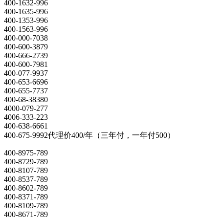
400-1632-996
400-1635-996
400-1353-996
400-1563-996
400-000-7038
400-600-3879
400-666-2739
400-600-7981
400-077-9937
400-653-6696
400-655-7737
400-68-38380
4000-079-277
4006-333-223
400-638-6661
400-675-9992代理价400/年（三年付，一年付500）
400-8975-789
400-8729-789
400-8107-789
400-8537-789
400-8602-789
400-8371-789
400-8109-789
400-8671-789