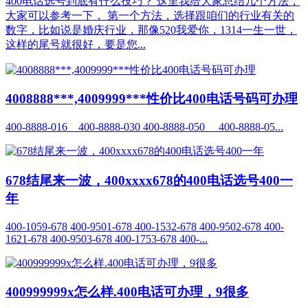
400电话选号到底有什么技巧？ 这里我给大家总结几个方法，
大家可以参考一下， 第一个方法，选择跟咱们的行业有关的
数字，比如说是婚庆行业，那像520我爱你，1314一生一世，
这样的尾号就很好，要是您...
4008888***,4009999***性价比400电话号码可办理
400-8888-016 400-8888-030 400-8888-050 400-8888-05...
678结尾来一波，400xxxx678的400电话选号400一
年
400-1059-678 400-9501-678 400-1532-678 400-9502-678 400-
1621-678 400-9503-678 400-1753-678 400-...
400999999x怎么样.400电话可办理，9很多