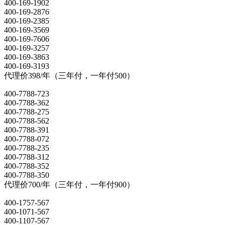
400-169-1902
400-169-2876
400-169-2385
400-169-3569
400-169-7606
400-169-3257
400-169-3863
400-169-3193
代理价398/年（三年付，一年付500）
400-7788-723
400-7788-362
400-7788-275
400-7788-562
400-7788-391
400-7788-072
400-7788-235
400-7788-312
400-7788-352
400-7788-350
代理价700/年（三年付，一年付900）
400-1757-567
400-1071-567
400-1107-567