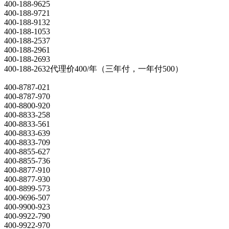
400-188-9625
400-188-9721
400-188-9132
400-188-1053
400-188-2537
400-188-2961
400-188-2693
400-188-2632代理价400/年（三年付，一年付500）
400-8787-021
400-8787-970
400-8800-920
400-8833-258
400-8833-561
400-8833-639
400-8833-709
400-8855-627
400-8855-736
400-8877-910
400-8877-930
400-8899-573
400-9696-507
400-9900-923
400-9922-790
400-9922-970