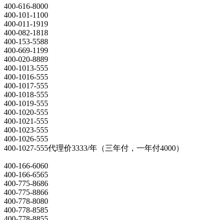
400-616-8000
400-101-1100
400-011-1919
400-082-1818
400-153-5588
400-669-1199
400-020-8889
400-1013-555
400-1016-555
400-1017-555
400-1018-555
400-1019-555
400-1020-555
400-1021-555
400-1023-555
400-1026-555
400-1027-555代理价3333/年（三年付，一年付4000）
400-166-6060
400-166-6565
400-775-8686
400-775-8866
400-778-8080
400-778-8585
400-778-8855