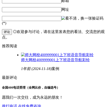
邮箱
网址
验证码
(*)
◎欢迎参与讨论，请在这里发表您的看法、交流您的观
评论
点。
推荐阅读
师大网校4009999001上下班语音导航彩铃
1年前
(2024-11-18)
案例
最新评论
全国400电话受理（全网比价，自编选号）
愿我们一次交往，成为永远的朋友！
拨打电话
在线免费咨询