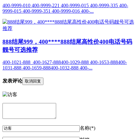
400-9999-010 400-9999-221 400-9999-015 400-9999-335 400-
9999-015 400-9999-351 400-9999-016 400-...
888结尾999，400****888结尾高性价400电话号码
靓号可选推荐
400-1021-888 400-1627-888400-1029-888 400-1653-888400-
1031-888 400-1659-888400-1032-888 400-...
发表评论
取消回复
名称(*)