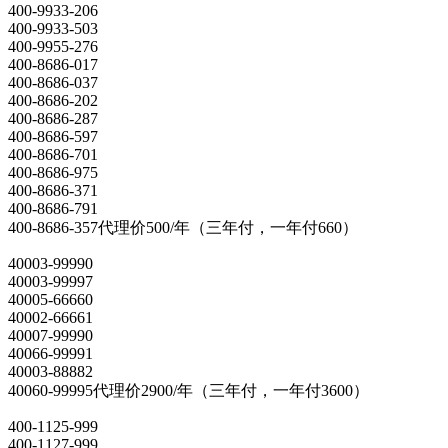
400-9933-206
400-9933-503
400-9955-276
400-8686-017
400-8686-037
400-8686-202
400-8686-287
400-8686-597
400-8686-701
400-8686-975
400-8686-371
400-8686-791
400-8686-357代理价500/年（三年付，一年付660）
40003-99990
40003-99997
40005-66660
40002-66661
40007-99990
40066-99991
40003-88882
40060-99995代理价2900/年（三年付，一年付3600）
400-1125-999
400-1127-999