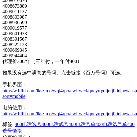
4008019076
4008673889
4009011137
4008803987
4008936599
4009019577
4009601933
4008391567
4008525123
4009669345
4009944404
代理价300/年（三年付，一年付400）
如果没有选中满意的号码。点击链接《百万号码》可选。
手机界面：
http://w.bfbf.com/lkszjreo/wqi4rpo/ewirwed/qncyrq/oijoijfkiejnew.as
sort=mobile
电脑使用：
http://w.bfbf.com/lkszjreo/wqi4rpo/ewirwed/qncyrq/oijoijfkiejnew.as
标签:
400电话选号
400电话靓号
400电话号单
400电话选号单
400
选号链接