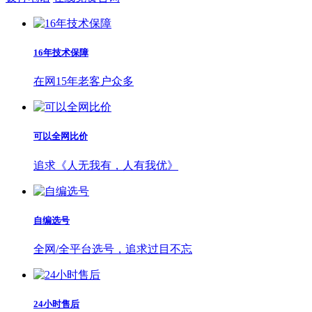
16年技术保障
在网15年老客户众多
可以全网比价
追求《人无我有，人有我优》
自编选号
全网/全平台选号，追求过目不忘
24小时售后