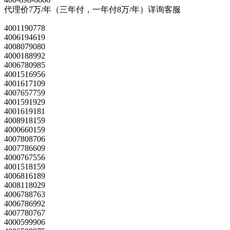
代理价7万/年（三年付，一年付8万/年）详询客服
4001190778
4006194619
4008079080
4000188992
4006780985
4001516956
4001617109
4007657759
4001591929
4001619181
4008918159
4000660159
4007808706
4007786609
4000767556
4001518159
4006816189
4008118029
4006788763
4006786992
4007780767
4000599906