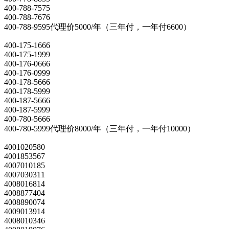
400-788-7575
400-788-7676
400-788-9595代理价5000/年（三年付，一年付6600）
400-175-1666
400-175-1999
400-176-0666
400-176-0999
400-178-5666
400-178-5999
400-187-5666
400-187-5999
400-780-5666
400-780-5999代理价8000/年（三年付，一年付10000）
4001020580
4001853567
4007010185
4007030311
4008016814
4008877404
4008890074
4009013914
4008010346