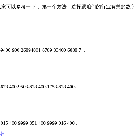
大家可以参考一下， 第一个方法，选择跟咱们的行业有关的数字，
9400-900-26894001-6789-33400-6888-7...
678 400-9503-678 400-1753-678 400-...
015 400-9999-351 400-9999-016 400-...