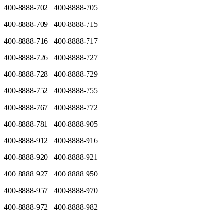
400-8888-702 400-8888-705
400-8888-709 400-8888-715
400-8888-716 400-8888-717
400-8888-726 400-8888-727
400-8888-728 400-8888-729
400-8888-752 400-8888-755
400-8888-767 400-8888-772
400-8888-781 400-8888-905
400-8888-912 400-8888-916
400-8888-920 400-8888-921
400-8888-927 400-8888-950
400-8888-957 400-8888-970
400-8888-972 400-8888-982