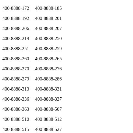
400-8888-172 400-8888-185
400-8888-192 400-8888-201
400-8888-206 400-8888-207
400-8888-219 400-8888-250
400-8888-251 400-8888-259
400-8888-260 400-8888-265
400-8888-270 400-8888-276
400-8888-279 400-8888-286
400-8888-313 400-8888-331
400-8888-336 400-8888-337
400-8888-363 400-8888-507
400-8888-510 400-8888-512
400-8888-515 400-8888-527