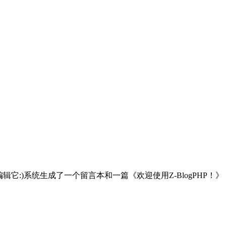
它:)系统生成了一个留言本和一篇《欢迎使用Z-BlogPHP！》，