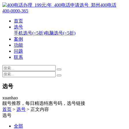
400-0000-365
首页
选号
手机选号(<5折)
电脑选号(<5折)
案例
功能
问题
联系
选号
xuanhao
靓号推荐，每日精选特惠号码，选号链接
首页
>
选号
> 正文内容
选号
全部