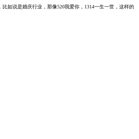
比如说是婚庆行业，那像520我爱你，1314一生一世，这样的